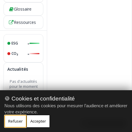
Glossaire
Ressources
-
ESG
-
CO₂
Actualités
Pas d'actualités
pour le moment
🍪 Cookies et confidentialité
2004
Nous utilisons des cookies pour mesurer l’audience et améliorer
votre expérience.
À propos
Contact
Refuser
·
Accepter
Gérer le cookie